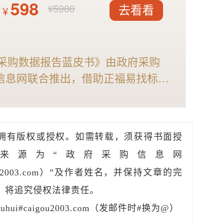
598
¥5980
¥
去看看
育采购数据报告蓝皮书》由政府采购
信息网联合推出，借助正福易找标强
力，全面剖析2025年体育采购现
体育供应商及相关采购人不可多得的
拥有版权或授权。如需转载，须获得书面授
来源为“政府采购信息网
caigou2003.com）”及作者姓名，并保持文章的完
，将追究侵权法律责任。
hui#caigou2003.com（发邮件时#换为@）