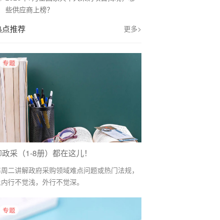
些供应商上榜？
热点推荐
更多>
聊政采（1-8册）都在这儿！
每周二讲解政府采购领域难点问题或热门法规，
让内行不觉浅，外行不觉深。